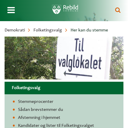
Gå
Demokrati
Folketingsvalg
Her kan du stemme
til
Brødkrumme
hovedindhold
Folketingsvalg
Stemmeprocenter
Sådan brevstemmer du
Afstemning i hjemmet
Kandidater og lister til Folketingsvalget