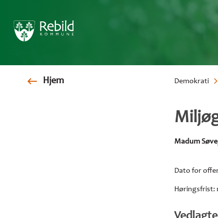
Gå
Hjem
Demokrati
til
hovedindhold
Brødkr
Miljø
Madum Søvej 
Dato for offe
Høringsfrist: 
Vedlagt