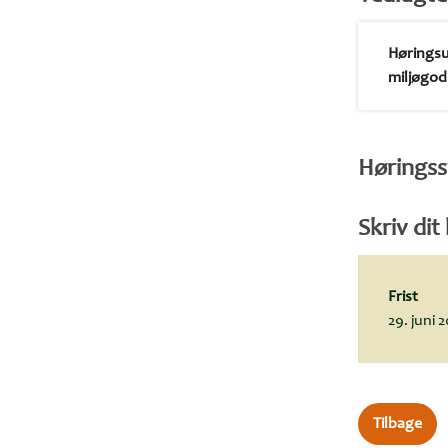
Høringsu
miljøgod
Høringss
Skriv dit
Frist
29. juni 
Tilbage