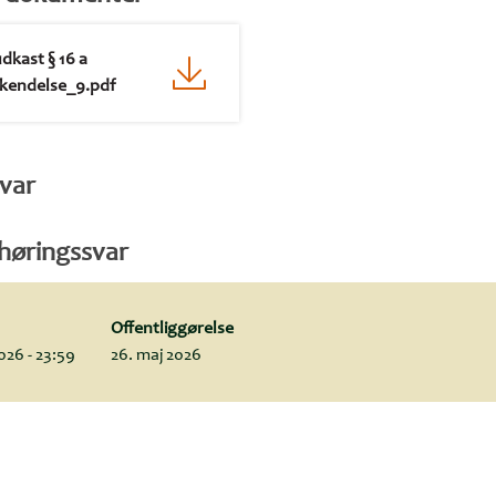
dkast § 16 a
kendelse_9.pdf
var
 høringssvar
Offentliggørelse
2026 - 23:59
26. maj 2026