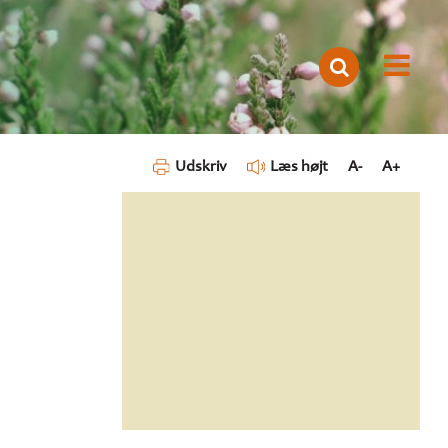
Udskriv
Læs højt
A-
A+