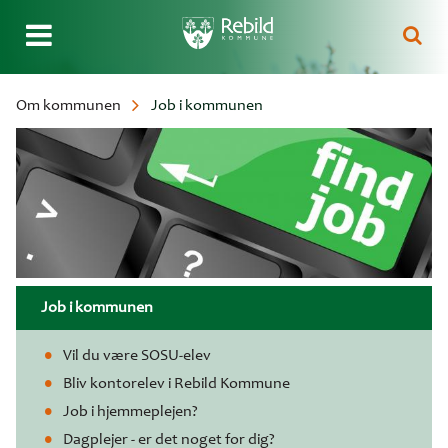
Gå
Om kommunen
Job i kommunen
til
Brødkrumme
hovedindhold
Job i kommunen
Vil du være SOSU-elev
Bliv kontorelev i Rebild Kommune
Job i hjemmeplejen?
Dagplejer - er det noget for dig?