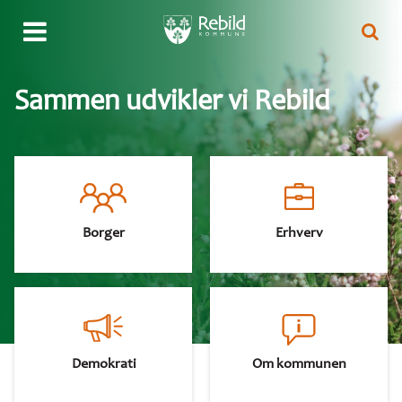
Gå
til
hovedindhold
Sammen udvikler vi Rebild
Primær
navigation
Borger
Erhverv
Demokrati
Om kommunen