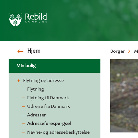
Gå
Hjem
Borger
M
til
hovedindhold
Brødkr
Min bolig
Flytning og adresse
Flytning
Flytning til Danmark
Udrejse fra Danmark
Adresser
Adresseforespørgsel
Navne- og adressebeskyttelse