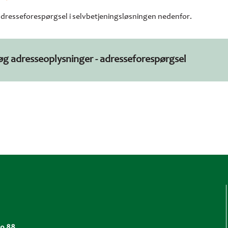
adresseforespørgsel i selvbetjeningsløsningen nedenfor.
øg adresseoplysninger - adresseforespørgsel
99 88