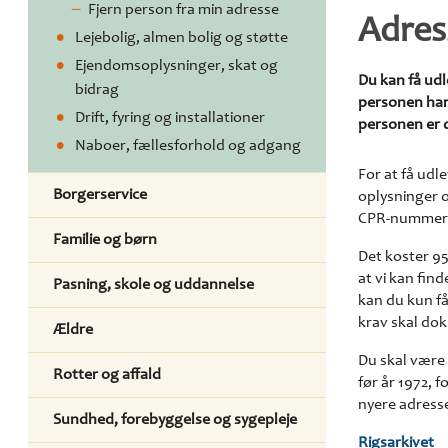
Fjern person fra min adresse
Adres
Lejebolig, almen bolig og støtte
Ejendomsoplysninger, skat og
Du kan få ud
bidrag
personen har 
Drift, fyring og installationer
personen er dø
Naboer, fællesforhold og adgang
For at få udl
Borgerservice
oplysninger o
CPR-nummer
Familie og børn
Det koster 95
at vi kan fin
Pasning, skole og uddannelse
kan du kun få
krav skal do
Ældre
Du skal være 
Rotter og affald
før år 1972, 
nyere adresse
Sundhed, forebyggelse og sygepleje
Rigsarkivet