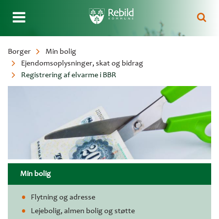
Gå
Borger
Min bolig
til
Ejendomsoplysninger, skat og bidrag
Brødkrumme
hovedindhold
Registrering af elvarme i BBR
Min bolig
Flytning og adresse
Lejebolig, almen bolig og støtte