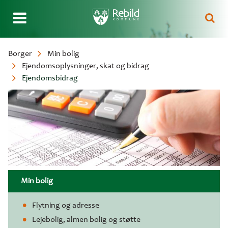
Gå
Borger
Min bolig
til
Ejendomsoplysninger, skat og bidrag
Brødkrumme
hovedindhold
Ejendomsbidrag
Min bolig
Flytning og adresse
Lejebolig, almen bolig og støtte