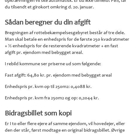
opkrævningen vil ske automatisk. Er du ikke tilmeldt PBS, får
du tilsendt et girokort omkring d. 20. januar.
Sådan beregner du din afgift
Bregningen af rottebekæmpelsesgebyret består af tre dele.
Man skal betale en enhedspris for de første 250 kvadratmeter
+ ½ enhedspris for de resterende kvadratmeter + en fast
afgift pr. ejendom med bebygget areal.
I rebild kommune ser priserne ud som følgende:
Fast afgift: 64,80 kr. pr. ejendom med bebygget areal
Enhedspris pr. kvm op til 250m2: 0,4088 kr.
Enhedspris pr. kvm fra 250m2 og op: 0,2044 kr.
Bidragsbillet som kopi
Er I to eller flere ejere af samme ejendom, vil hovedejer, eller
den der står, først modtage en original bidragsbillet. Øvrige