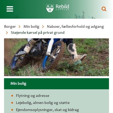
Gå
Borger
Min bolig
Naboer, fællesforhold og adgang
til
Støjende kørsel på privat grund
Brødkrumme
hovedindhold
Min bolig
Flytning og adresse
Lejebolig, almen bolig og støtte
Ejendomsoplysninger, skat og bidrag