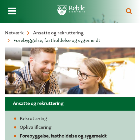
Gå
Netværk
Ansatte og rekruttering
til
Forebyggelse, fastholdelse og sygemeldt
Brødkrumme
hovedindhold
Ansatte og rekruttering
Rekruttering
Opkvalificering
Forebyggelse, fastholdelse og sygemeldt