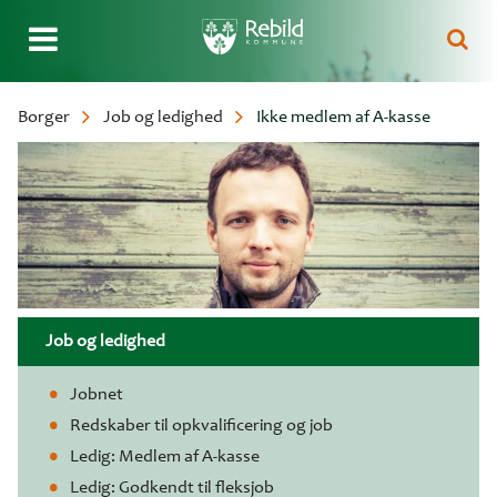
Gå
Borger
Job og ledighed
Ikke medlem af A-kasse
til
Brødkrumme
hovedindhold
Job og ledighed
Jobnet
Redskaber til opkvalificering og job
Ledig: Medlem af A-kasse
Ledig: Godkendt til fleksjob