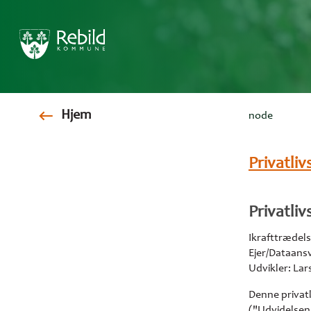
Gå
Hjem
node
til
hovedindhold
Brødkr
Privatli
Privatli
Ikrafttrædels
Ejer/Dataans
Udvikler: La
Denne privat
("Udvidelsen"