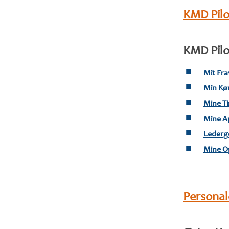
KMD Pilo
KMD Pilo
Mit Fr
Min Kø
Mine T
Mine A
Lederg
Mine O
Personal