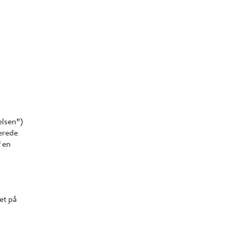
elsen")
rerede
f en
et på