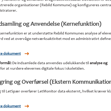
istrerede organisationer (Rebild Kommune) og konfigureres central
stratorer.
ndsamling og Anvendelse (Kernefunktion)
kernefunktion er at understøtte Rebild Kommunes analyse af eleve
rd ved at overvåge netværksaktivitet mod en administrativt definer
tte dokument
formål:
De indsamlede data anvendes udelukkende til
analyse og
g
for at vurdere elevernes digitale fokus i skoletiden.
agring og Overførsel (Ekstern Kommunikatio
til LetSpær overfører LetMonitor data eksternt, hvilket kræver kl
tte dokument