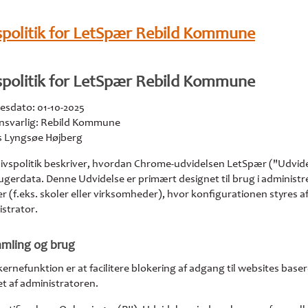
vspolitik for LetSpær Rebild Kommune
vspolitik for LetSpær Rebild Kommune
esdato: 01-10-2025
ansvarlig: Rebild Kommune
rs Lyngsøe Højberg
livspolitik beskriver, hvordan Chrome-udvidelsen LetSpær ("Udvid
gerdata. Denne Udvidelse er primært designet til brug i administ
r (f.eks. skoler eller virksomheder), hvor konfigurationen styres a
strator.
amling og brug
ernefunktion er at facilitere blokering af adgang til websites baser
ret af administratoren.