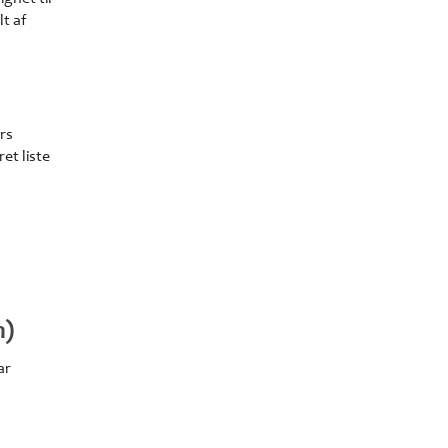
t af
rs
et liste
n)
ar