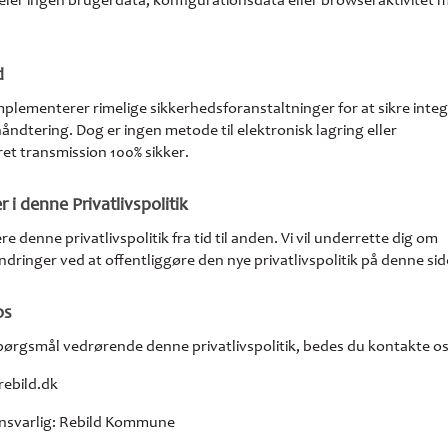
eler ingen brugerdata, konfigurationsdata eller browseraktivitet 
d
plementerer rimelige sikkerhedsforanstaltninger for at sikre integ
håndtering. Dog er ingen metode til elektronisk lagring eller
et transmission 100% sikker.
 i denne Privatlivspolitik
e denne privatlivspolitik fra tid til anden. Vi vil underrette dig om
dringer ved at offentliggøre den nye privatlivspolitik på denne sid
os
pørgsmål vedrørende denne privatlivspolitik, bedes du kontakte os
rebild.dk
ansvarlig: Rebild Kommune