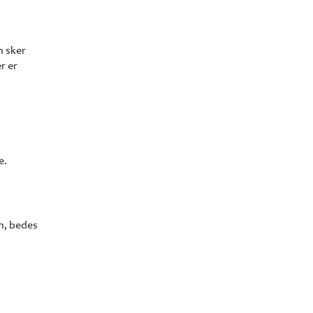
n sker
r er
e.
n, bedes