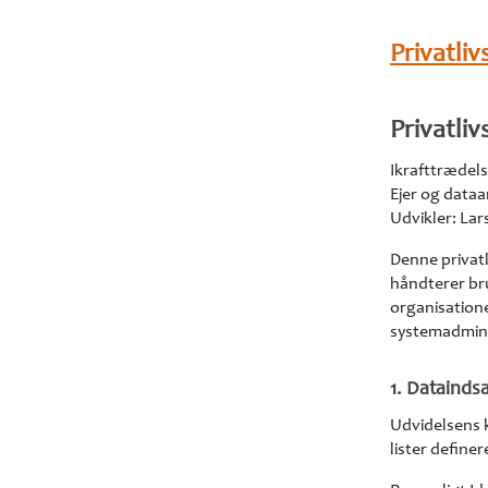
Privatli
Privatli
Ikrafttrædels
Ejer og data
Udvikler: La
Denne privat
håndterer bru
organisatione
systemadmini
1. Datainds
Udvidelsens k
lister define