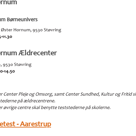
ornum
um Børneunivers
8, Øster Hornum, 9530 Støvring
5-11.30
ornum Ældrecenter
0, 9530 Støvring
0-14.50
r Center Pleje og Omsorg, samt Center Sundhed, Kultur og Fritid s
stederne på ældrecentrene.
 øvrige centre skal benytte teststederne på skolerne.
etest - Aarestrup