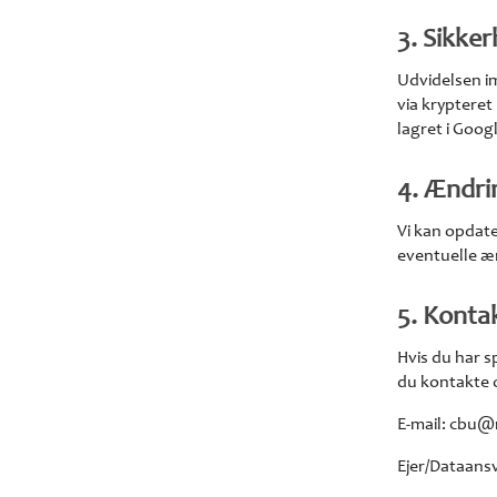
3. Sikke
Udvidelsen i
via krypteret
lagret i Googl
4. Ændrin
Vi kan opdater
eventuelle æn
5. Konta
Hvis du har s
du kontakte 
E-mail: cbu@
Ejer/Dataans