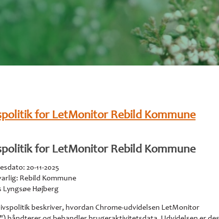
umme
vspolitik for LetMonitor Rebild Kommune
vspolitik for LetMonitor Rebild Kommune
esdato: 20-11-2025
varlig: Rebild Kommune
rs Lyngsøe Højberg
livspolitik beskriver, hvordan Chrome-udvidelsen LetMonitor
) håndterer og behandler brugeraktivitetsdata. Udvidelsen er desi