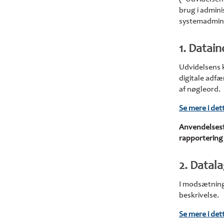
brug i admin
systemadmini
1. Datai
Udvidelsens 
digitale adfæ
af nøgleord.
Se mere i de
Anvendelses
rapporterin
2. Datal
I modsætning 
beskrivelse.
Se mere i de