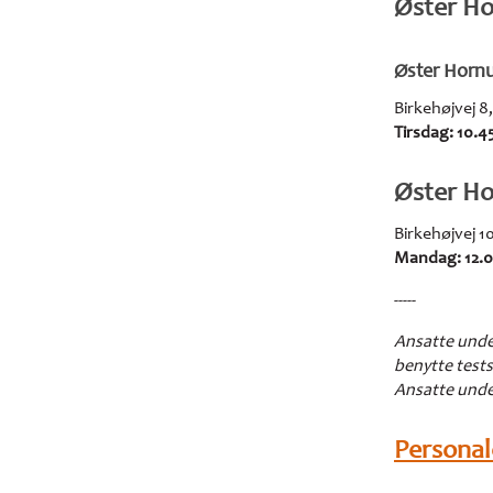
Øster H
Øster Horn
Birkehøjvej 
Tirsdag: 10.4
Øster H
Birkehøjvej 1
Mandag: 12.0
-----
Ansatte unde
benytte test
Ansatte under
Personal