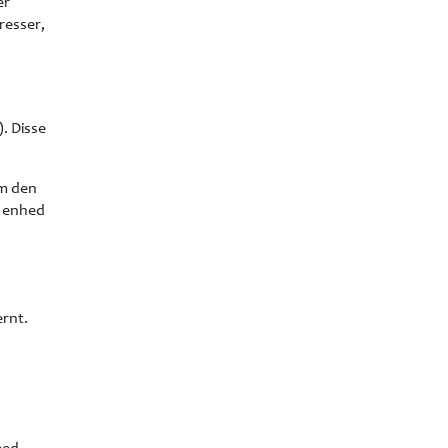
er
resser,
. Disse
om den
s enhed
ernt.