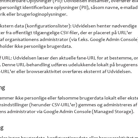
entificerbare Oplysninger (PII): Udvidelsen indsamler, overfører ell
ersonligt identificerbare oplysninger (PII), såsom navne, e-mailad
ik eller brugerloginoplysninger.
ekstern data (konfigurationslister): Udvidelsen henter nødvendige
er fra offentligt tilgængelige CSV-filer, der er placeret på URL'er
af organisationens administrator (via f.eks. Google Admin Console)
eholder ikke personlige brugerdata.
f URL: Udvidelsen læser den aktuelle fane-URL for at bestemme, 
s. Denne URL-behandling udføres udelukkende lokalt på brugeren
URL'er eller browseraktivitet overføres eksternt af Udvidelsen.
ing
mmer ikke personlige eller følsomme brugerdata lokalt eller ekst
nsindstillinger (herunder CSV-URL'er) gemmes og administreres af
ens administrator via Google Admin Console (Managed Storage).
ng