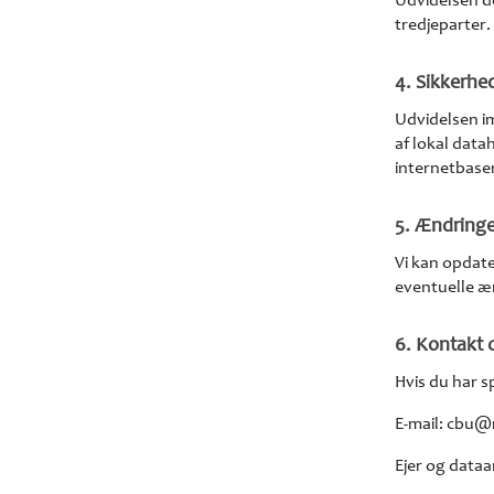
Udvidelsen d
tredjeparter.
4. Sikkerhe
Udvidelsen im
af lokal data
internetbaser
5. Ændringer
Vi kan opdater
eventuelle æn
6. Kontakt 
Hvis du har s
E-mail: cbu@
Ejer og data