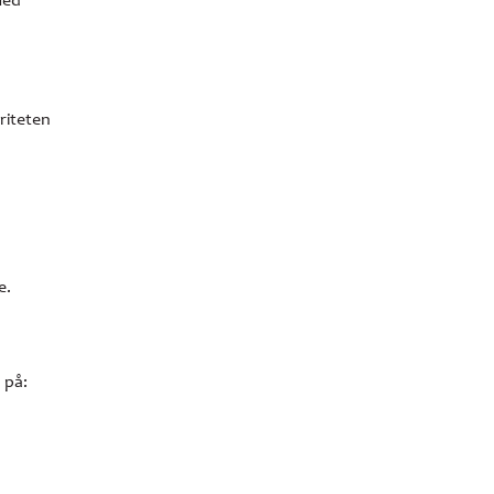
med
riteten
e.
 på: