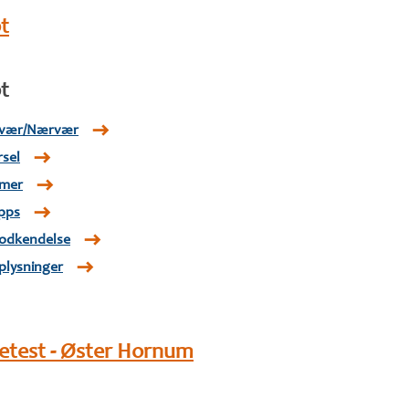
t
t
avær/Nærvær
rsel
imer
pps
odkendelse
plysninger
etest - Øster Hornum