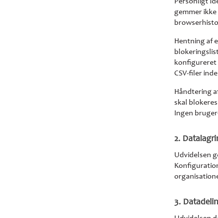
Personligt Id
gemmer ikke p
browserhistor
Hentning af 
blokeringslist
konfigureret 
CSV-filer ind
Håndtering a
skal blokere
Ingen bruger-
2. Datalagr
Udvidelsen ge
Konfiguratio
organisation
3. Datadeli