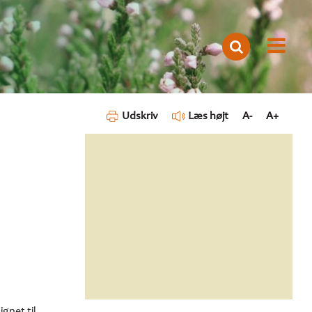
Udskriv
Læs højt
A-
A+
gnet til