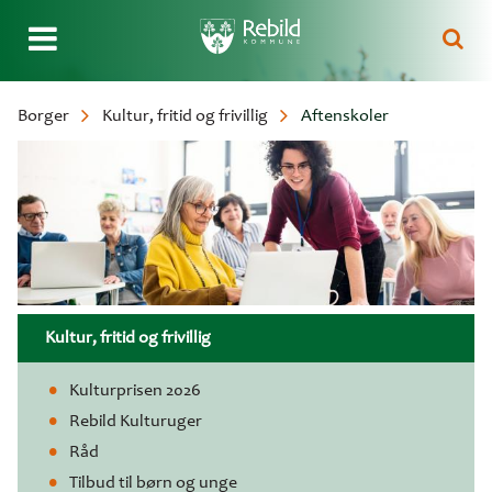
Gå
Borger
Kultur, fritid og frivillig
Aftenskoler
til
Brødkrumme
hovedindhold
Kultur, fritid og frivillig
Kulturprisen 2026
Rebild Kulturuger
Råd
Tilbud til børn og unge