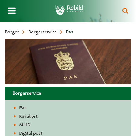
Gå
Borger
Borgerservice
Pas
til
Brødkrumme
hovedindhold
Borgerservice
Pas
Kørekort
MitID
Digital post