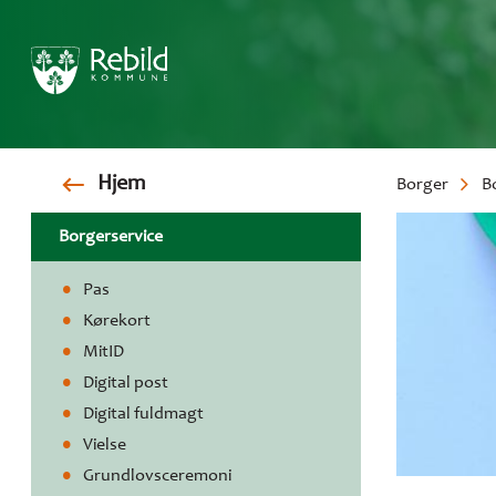
Gå
Hjem
Borger
B
til
hovedindhold
Brødkr
Borgerservice
Pas
Kørekort
MitID
Digital post
Digital fuldmagt
Vielse
Grundlovsceremoni