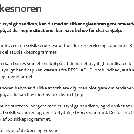
kkesnoren
et usynligt handicap, kan du med solsikkenøglesnoren gøre omver
 at du i nogle situationer kan have behov for ekstra hjælp.
 udleveret en solsikkenøglesnor hos Borgerservice og Jobcenter Re
en del af Solsikkeprogrammet.
n kan bæres som et symbol på, at du har et usynligt handicap eller
usynligt handicap kan være alt fra PTSD, ADHD, ordblindhed, autis
 og meget andet.
snoren behøver du ikke at forklare dig, men blot gøre omverdenen
, at du kan have behov for ekstra hjælp.
une støtter vi borgere med et usynligt handicap, og vi ønsker at 
 af solsikkesnoren og dens betydning i vores samfund. Derfor er vi s
el af Solsikkeprogrammet.
æres af både børn og voksne.