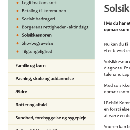
Legitimationskort
Solsi
Betaling til kommunen
Socialt bedrageri
Hvis du har 
Borgerens rettigheder - aktindsigt
opmærksom på,
Solsikkesnoren
Skovbegravelse
Nu kan du få
vi er blevet 
Tilgængelighed
Solsikkesnore
Familie og børn
diagnose. Et 
talehandicap
Pasning, skole og uddannelse
Med solsikke
Ældre
opmærksom på
I Rebild Komm
Rotter og affald
en forståelse
at være en d
Sundhed, forebyggelse og sygepleje
Snoren kan b