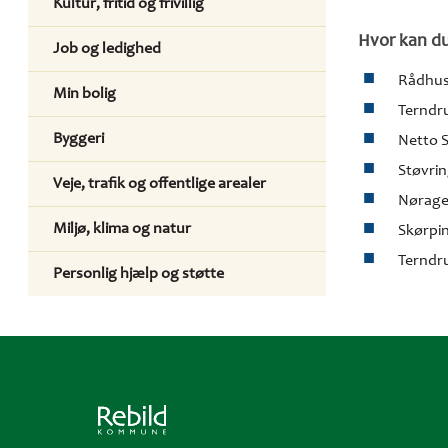
Kultur, fritid og frivillig
Hvor kan du
Job og ledighed
Rådhus
Min bolig
Terndr
Byggeri
Netto 
Støvrin
Veje, trafik og offentlige arealer
Nørager
Miljø, klima og natur
Skørpin
Terndru
Personlig hjælp og støtte