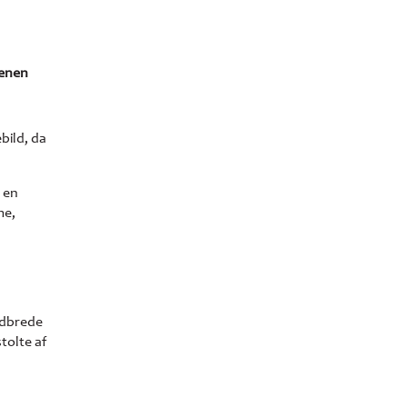
denen
bild, da
 en
me,
udbrede
tolte af