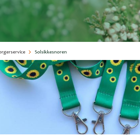
orgerservice
Solsikkesnoren
umme