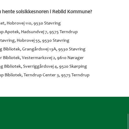
 hente solsikkesnoren i Rebild Kommune?
et,
Hobrovej 110,
9530 Støvring
up Apotek,
Hadsundvej 7,
9575 Terndrup
Støvring,
Hobrovej 55,
9530 Støvring
g Bibliotek,
Grangårdsvej 13A,
9530 Støvring
 Bibliotek,
Vestermarksvej 2,
9610 Nørager
g Bibliotek,
Sverriggårdsvej 4,
9520 Skørping
p Bibliotek,
Terndrup Center 3,
9575 Terndrup