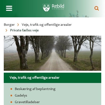
Gå
Borger
Veje, trafik og offentlige arealer
til
Private fælles veje
Brødkrumme
hovedindhold
Veje, trafik og offentlige arealer
Beskæring af beplantning
Gadelys
Gravetilladelser