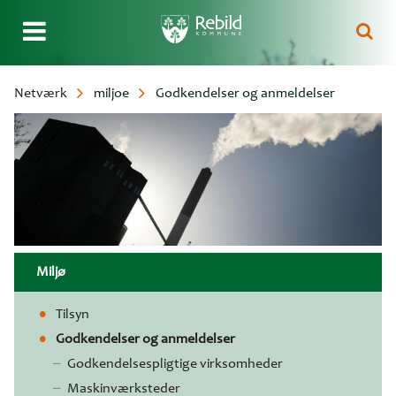
Gå
Netværk
miljoe
Godkendelser og anmeldelser
til
Brødkrumme
hovedindhold
Miljø
Tilsyn
Godkendelser og anmeldelser
Godkendelsespligtige virksomheder
Maskinværksteder