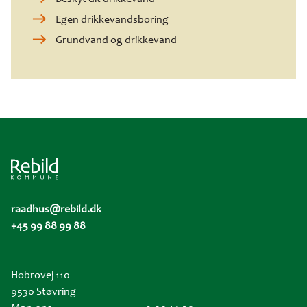
Egen drikkevandsboring
Grundvand og drikkevand
raadhus@rebild.dk
+45 99 88 99 88
Hobrovej 110
9530 Støvring