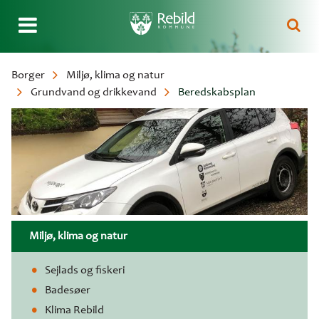
Gå
Borger
Miljø, klima og natur
til
Grundvand og drikkevand
Beredskabsplan
Brødkrumme
hovedindhold
Miljø, klima og natur
Sejlads og fiskeri
Badesøer
Klima Rebild