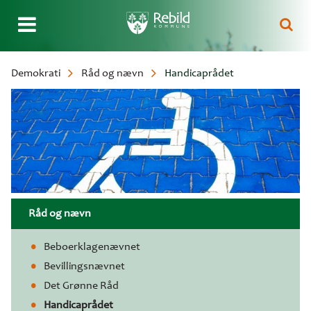
Gå
Demokrati
Råd og nævn
Handicaprådet
til
Brødkrumme
hovedindhold
Råd og nævn
Beboerklagenævnet
Bevillingsnævnet
Det Grønne Råd
Handicaprådet